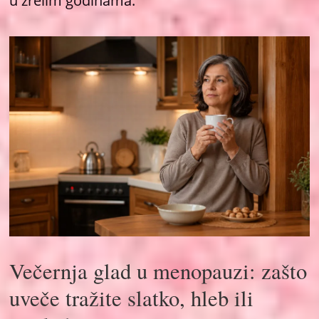
u zrelim godinama.
Večernja glad u menopauzi: zašto
uveče tražite slatko, hleb ili