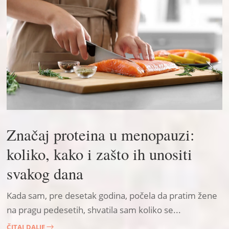
Značaj proteina u menopauzi:
koliko, kako i zašto ih unositi
svakog dana
Kada sam, pre desetak godina, počela da pratim žene
na pragu pedesetih, shvatila sam koliko se...
ČITAJ DALJE
$