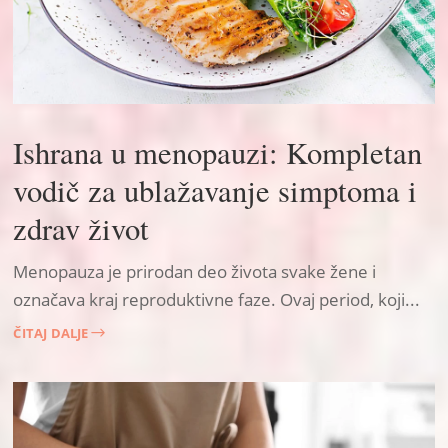
Ishrana u menopauzi: Kompletan
vodič za ublažavanje simptoma i
zdrav život
Menopauza je prirodan deo života svake žene i
označava kraj reproduktivne faze. Ovaj period, koji...
ČITAJ DALJE
$