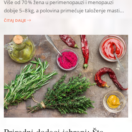
Više od 70 % žena u perimenopauzi i menopauzi
dobije 5–8 kg, a polovina primećuje taloženje masti...
ČITAJ DALJE
$
Prirodni dodaci ishrani: Šta