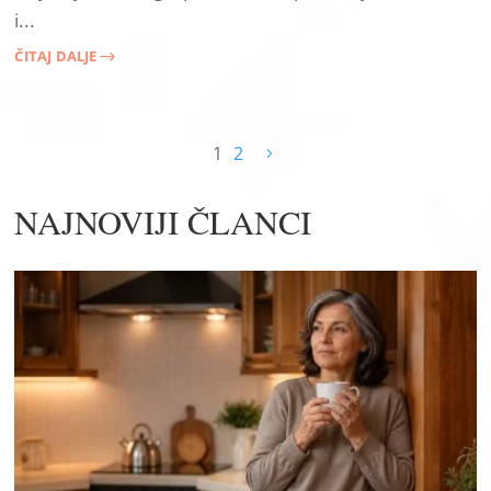
i...
ČITAJ DALJE
$
1
2
NAJNOVIJI ČLANCI