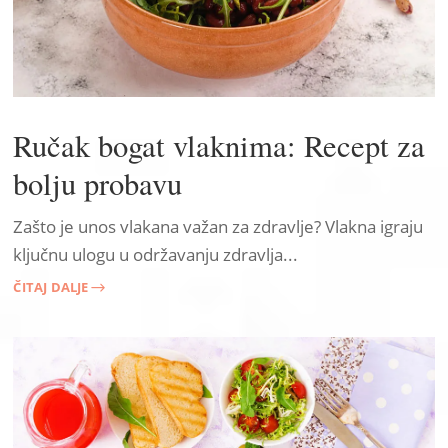
Ručak bogat vlaknima: Recept za
bolju probavu
Zašto je unos vlakana važan za zdravlje? Vlakna igraju
ključnu ulogu u održavanju zdravlja...
ČITAJ DALJE
$