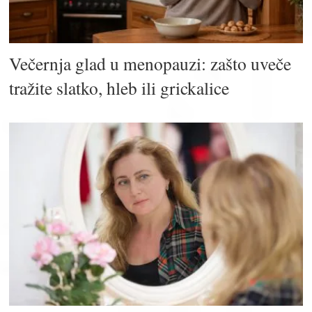
Večernja glad u menopauzi: zašto uveče
tražite slatko, hleb ili grickalice