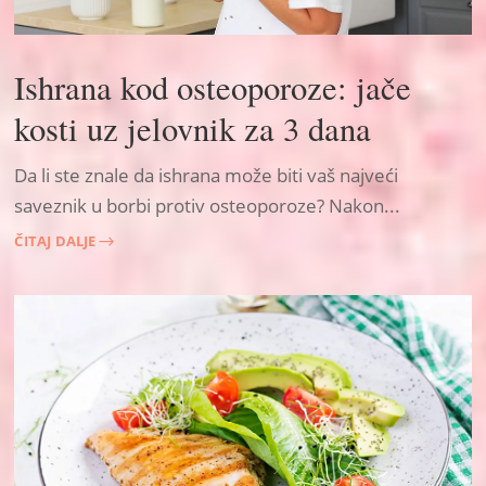
Ishrana kod osteoporoze: jače
kosti uz jelovnik za 3 dana
Da li ste znale da ishrana može biti vaš najveći
saveznik u borbi protiv osteoporoze? Nakon...
ČITAJ DALJE
$