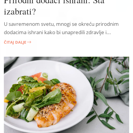
izabrati?
U savremenom svetu, mnogi se okreću prirodnim
dodacima ishrani kako bi unapredili zdravlje i...
ČITAJ DALJE
$