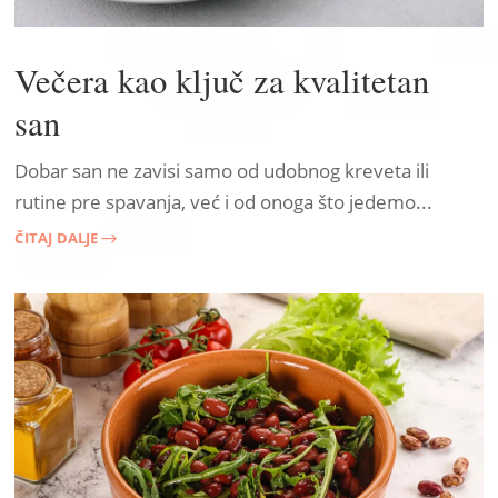
Večera kao ključ za kvalitetan
san
Dobar san ne zavisi samo od udobnog kreveta ili
rutine pre spavanja, već i od onoga što jedemo...
ČITAJ DALJE
$