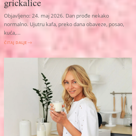
grickalice
Objavljeno: 24. maj 2026. Dan prođe nekako
normalno. Ujutru kafa, preko dana obaveze, posao,
kuća,...
ČITAJ DALJE
$