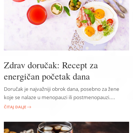
Zdrav doručak: Recept za
energičan početak dana
Doručak je najvažniji obrok dana, posebno za žene
koje se nalaze u menopauzi ili postmenopauzi....
ČITAJ DALJE
$