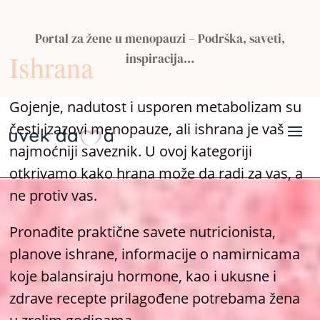
Portal za žene u menopauzi – Podrška, saveti,
Ishrana
inspiracija…
Gojenje, nadutost i usporen metabolizam su
česti izazovi menopauze, ali ishrana je vaš
najmoćniji saveznik. U ovoj kategoriji
otkrivamo kako hrana može da radi za vas, a
ne protiv vas.
Pronađite praktične savete nutricionista,
planove ishrane, informacije o namirnicama
koje balansiraju hormone, kao i ukusne i
zdrave recepte prilagođene potrebama žena