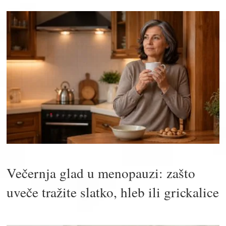
Večernja glad u menopauzi: zašto
uveče tražite slatko, hleb ili grickalice