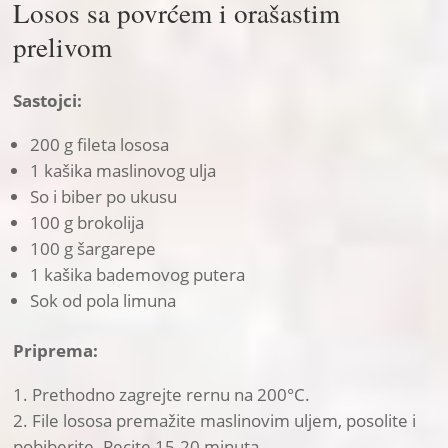
Losos sa povrćem i orašastim
prelivom
Sastojci:
200 g fileta lososa
1 kašika maslinovog ulja
So i biber po ukusu
100 g brokolija
100 g šargarepe
1 kašika bademovog putera
Sok od pola limuna
Priprema:
Prethodno zagrejte rernu na 200°C.
File lososa premažite maslinovim uljem, posolite i
pobiberite. Pecite 15-20 minuta.