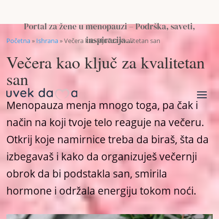
Portal za žene u menopauzi – Podrška, saveti,
inspiracija…
Početna
»
Ishrana
»
Večera kao ključ za kvalitetan san
Večera kao ključ za kvalitetan
san
Menopauza menja mnogo toga, pa čak i
način na koji tvoje telo reaguje na večeru.
Otkrij koje namirnice treba da biraš, šta da
izbegavaš i kako da organizuješ večernji
obrok da bi podstakla san, smirila
hormone i održala energiju tokom noći.