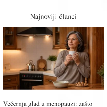
Najnoviji članci
Večernja glad u menopauzi: zašto