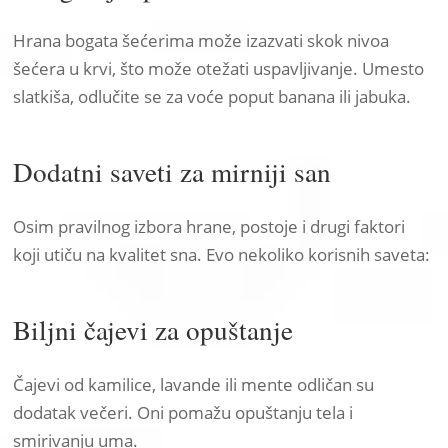
Hrana bogata šećerima može izazvati skok nivoa
šećera u krvi, što može otežati uspavljivanje. Umesto
slatkiša, odlučite se za voće poput banana ili jabuka.
Dodatni saveti za mirniji san
Osim pravilnog izbora hrane, postoje i drugi faktori
koji utiču na kvalitet sna. Evo nekoliko korisnih saveta:
Biljni čajevi za opuštanje
Čajevi od kamilice, lavande ili mente odličan su
dodatak večeri. Oni pomažu opuštanju tela i
smirivanju uma.