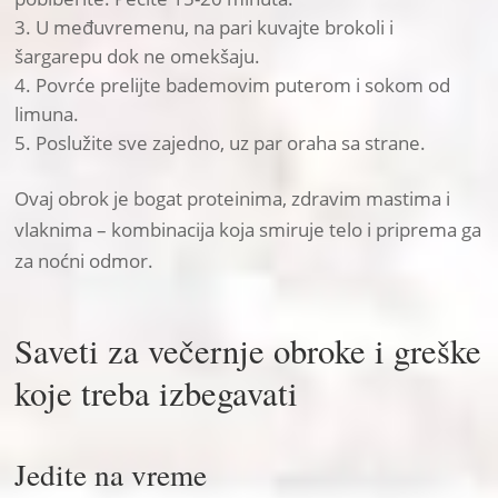
U međuvremenu, na pari kuvajte brokoli i
šargarepu dok ne omekšaju.
Povrće prelijte bademovim puterom i sokom od
limuna.
Poslužite sve zajedno, uz par oraha sa strane.
Ovaj obrok je bogat proteinima, zdravim mastima i
vlaknima – kombinacija koja smiruje telo i priprema ga
za noćni odmor.
Saveti za večernje obroke i greške
koje treba izbegavati
Jedite na vreme