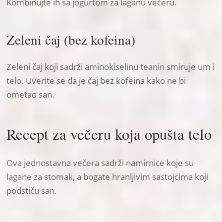
Kombinujte ih sa jogurtom za laganu večeru.
Zeleni čaj (bez kofeina)
Zeleni čaj koji sadrži aminokiselinu teanin smiruje um i
telo. Uverite se da je čaj bez kofeina kako ne bi
ometao san.
Recept za večeru koja opušta telo
Ova jednostavna večera sadrži namirnice koje su
lagane za stomak, a bogate hranljivim sastojcima koji
podstiču san.