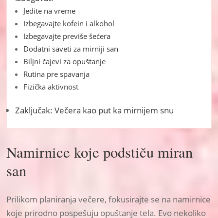
Jedite na vreme
Izbegavajte kofein i alkohol
Izbegavajte previše šećera
Dodatni saveti za mirniji san
Biljni čajevi za opuštanje
Rutina pre spavanja
Fizička aktivnost
Zaključak: Večera kao put ka mirnijem snu
Namirnice koje podstiču miran
san
Prilikom planiranja večere, fokusirajte se na namirnice
koje prirodno pospešuju opuštanje tela. Evo nekoliko