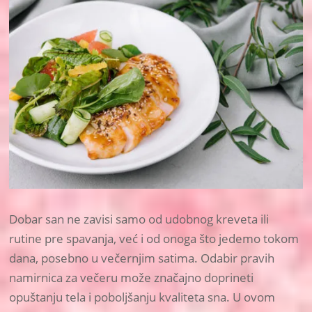
Dobar san ne zavisi samo od udobnog kreveta ili
rutine pre spavanja, već i od onoga što jedemo tokom
dana, posebno u večernjim satima. Odabir pravih
namirnica za večeru može značajno doprineti
opuštanju tela i poboljšanju kvaliteta sna. U ovom