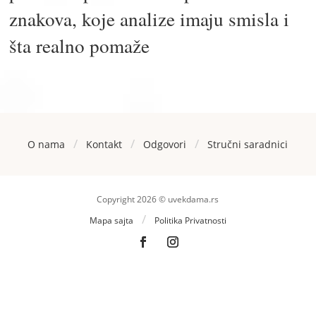
znakova, koje analize imaju smisla i
šta realno pomaže
/
/
/
O nama
Kontakt
Odgovori
Stručni saradnici
Copyright 2026 © uvekdama.rs
/
Mapa sajta
Politika Privatnosti