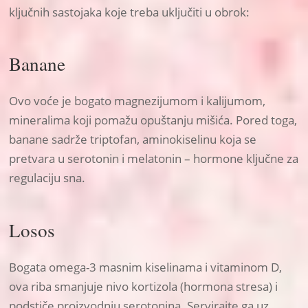
ključnih sastojaka koje treba uključiti u obrok:
Banane
Ovo voće je bogato magnezijumom i kalijumom,
mineralima koji pomažu opuštanju mišića. Pored toga,
banane sadrže triptofan, aminokiselinu koja se
pretvara u serotonin i melatonin – hormone ključne za
regulaciju sna.
Losos
Bogata omega-3 masnim kiselinama i vitaminom D,
ova riba smanjuje nivo kortizola (hormona stresa) i
podstiče proizvodnju serotonina. Servirajte ga uz