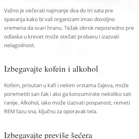
Važno je večerati najmanje dva do tri sata pre
spavanja kako bi vaš organizam imao dovoljno
vremena da svari hranu. Težak obrok neposredno pre
odlaska u krevet može otežati probavu i izazvati
nelagodnost.
Izbegavajte kofein i alkohol
Kofein, prisutan u kafi i nekim vrstama čajeva, može
poremetiti san čak i ako ga konzumirate nekoliko sati
ranije. Alkohol, iako može izazvati pospanost, remeti
REM fazu sna, ključnu za oporavak tela.
Izbegavajte previše šećera