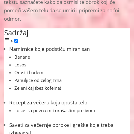
tekstu saznaćete kako da osmislite obrok koji će
pomoći vašem telu da se umiri i pripremi za noćni
odmor.
Sadržaj
Namirnice koje podstiču miran san
Banane
Losos
Orasi i bademi
Pahuljice od celog zrna
Zeleni čaj (bez kofeina)
Recept za večeru koja opušta telo
Losos sa povrćem i orašastim prelivom
Saveti za večernje obroke i greške koje treba
izbegavati