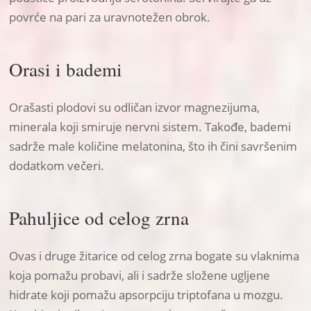
povrće na pari za uravnotežen obrok.
Orasi i bademi
Orašasti plodovi su odličan izvor magnezijuma,
minerala koji smiruje nervni sistem. Takođe, bademi
sadrže male količine melatonina, što ih čini savršenim
dodatkom večeri.
Pahuljice od celog zrna
Ovas i druge žitarice od celog zrna bogate su vlaknima
koja pomažu probavi, ali i sadrže složene ugljene
hidrate koji pomažu apsorpciju triptofana u mozgu.