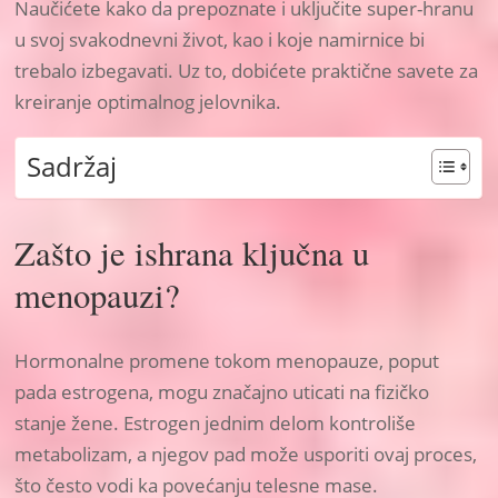
Naučićete kako da prepoznate i uključite super-hranu
u svoj svakodnevni život, kao i koje namirnice bi
trebalo izbegavati. Uz to, dobićete praktične savete za
kreiranje optimalnog jelovnika.
Sadržaj
Zašto je ishrana ključna u
menopauzi?
Hormonalne promene tokom menopauze, poput
pada estrogena, mogu značajno uticati na fizičko
stanje žene. Estrogen jednim delom kontroliše
metabolizam, a njegov pad može usporiti ovaj proces,
što često vodi ka povećanju telesne mase.