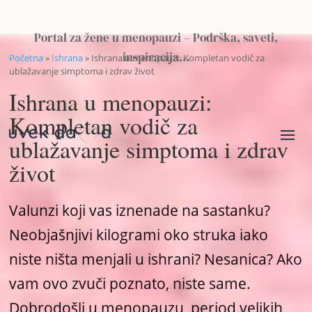
Portal za žene u menopauzi – Podrška, saveti,
inspiracija…
Početna
»
Ishrana
»
Ishrana u menopauzi: Kompletan vodič za
ublažavanje simptoma i zdrav život
Ishrana u menopauzi:
Kompletan vodič za
ublažavanje simptoma i zdrav
život
Valunzi koji vas iznenade na sastanku?
Neobjašnjivi kilogrami oko struka iako
niste ništa menjali u ishrani? Nesanica? Ako
vam ovo zvuči poznato, niste same.
Dobrodošli u menopauzu, period velikih