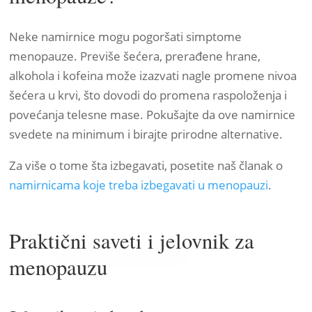
Neke namirnice mogu pogoršati simptome
menopauze. Previše šećera, prerađene hrane,
alkohola i kofeina može izazvati nagle promene nivoa
šećera u krvi, što dovodi do promena raspoloženja i
povećanja telesne mase. Pokušajte da ove namirnice
svedete na minimum i birajte prirodne alternative.
Za više o tome šta izbegavati, posetite naš članak o
namirnicama koje treba izbegavati u menopauzi
.
Praktični saveti i jelovnik za
menopauzu