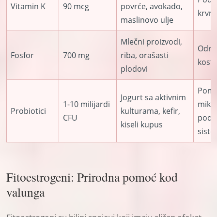
Vitamin K
90 mcg
povrće, avokado,
krvn
maslinovo ulje
Mlečni proizvodi,
Održa
Fosfor
700 mg
riba, orašasti
kosti
plodovi
Poma
Jogurt sa aktivnim
1-10 milijardi
mikro
Probiotici
kulturama, kefir,
CFU
podr
kiseli kupus
sist
Fitoestrogeni: Prirodna pomoć kod
valunga