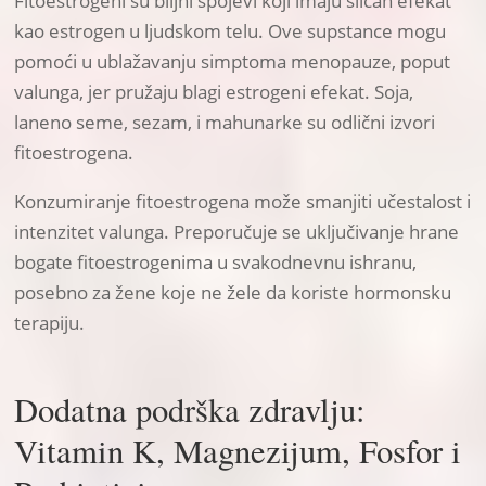
Fitoestrogeni su biljni spojevi koji imaju sličan efekat
kao estrogen u ljudskom telu. Ove supstance mogu
pomoći u ublažavanju simptoma menopauze, poput
valunga, jer pružaju blagi estrogeni efekat. Soja,
laneno seme, sezam, i mahunarke su odlični izvori
fitoestrogena.
Konzumiranje fitoestrogena može smanjiti učestalost i
intenzitet valunga. Preporučuje se uključivanje hrane
bogate fitoestrogenima u svakodnevnu ishranu,
posebno za žene koje ne žele da koriste hormonsku
terapiju.
Dodatna podrška zdravlju:
Vitamin K, Magnezijum, Fosfor i