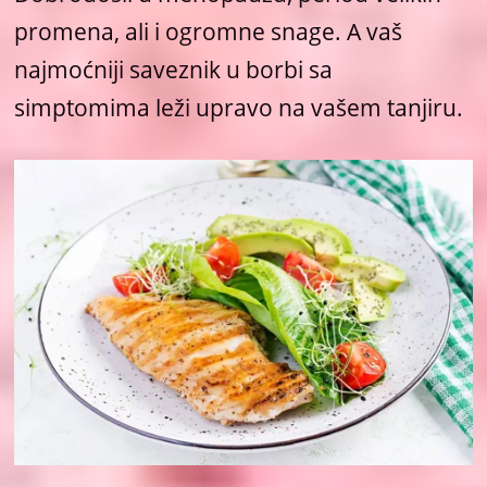
promena, ali i ogromne snage. A vaš
najmoćniji saveznik u borbi sa
simptomima leži upravo na vašem tanjiru.