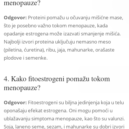
menopauze?
Odgovor:
Proteini pomažu u očuvanju mišićne mase,
što je posebno važno tokom menopauze, kada
opadanje estrogena može izazvati smanjenje mišića.
Najbolji izvori proteina uključuju nemasno meso
(piletina, ćuretina), ribu, jaja, mahunarke, orašaste
plodove i semenke.
4. Kako fitoestrogeni pomažu tokom
menopauze?
Odgovor:
Fitoestrogeni su biljna jedinjenja koja u telu
oponašaju efekat estrogena. Oni mogu pomoći u
ublažavanju simptoma menopauze, kao što su valunzi.
Soja, laneno seme, sezam, i mahunarke su dobri izvori