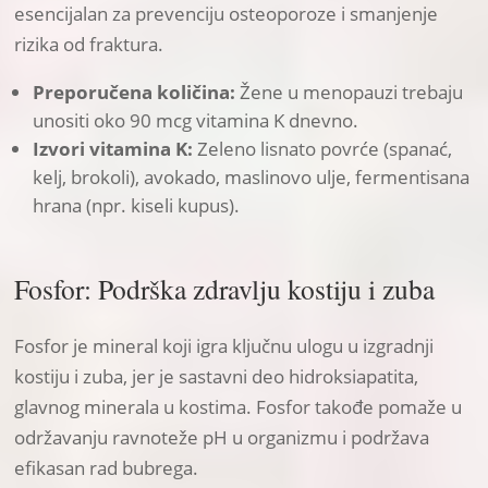
esencijalan za prevenciju osteoporoze i smanjenje
rizika od fraktura.
Preporučena količina:
Žene u menopauzi trebaju
unositi oko 90 mcg vitamina K dnevno.
Izvori vitamina K:
Zeleno lisnato povrće (spanać,
kelj, brokoli), avokado, maslinovo ulje, fermentisana
hrana (npr. kiseli kupus).
Fosfor: Podrška zdravlju kostiju i zuba
Fosfor je mineral koji igra ključnu ulogu u izgradnji
kostiju i zuba, jer je sastavni deo hidroksiapatita,
glavnog minerala u kostima. Fosfor takođe pomaže u
održavanju ravnoteže pH u organizmu i podržava
efikasan rad bubrega.