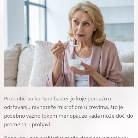
Probiotici su korisne bakterije koje pomažu u
održavanju ravnoteže mikroflore u crevima, što je
posebno važno tokom menopauze kada može doći do
promena u probavi.