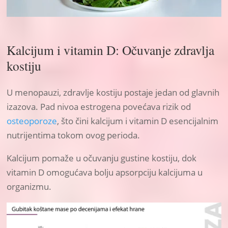
Kalcijum i vitamin D: Očuvanje zdravlja
kostiju
U menopauzi, zdravlje kostiju postaje jedan od glavnih
izazova. Pad nivoa estrogena povećava rizik od
osteoporoze
, što čini kalcijum i vitamin D esencijalnim
nutrijentima tokom ovog perioda.
Kalcijum pomaže u očuvanju gustine kostiju, dok
vitamin D omogućava bolju apsorpciju kalcijuma u
organizmu.