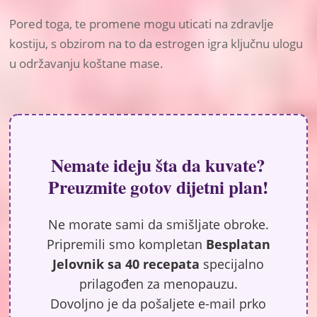
Pored toga, te promene mogu uticati na zdravlje
kostiju, s obzirom na to da estrogen igra ključnu ulogu
u održavanju koštane mase.
Nemate ideju šta da kuvate?
Preuzmite gotov dijetni plan!
Ne morate sami da smišljate obroke.
Pripremili smo kompletan
Besplatan
Jelovnik sa 40 recepata
specijalno
prilagođen za menopauzu.
Dovoljno je da pošaljete e-mail prko