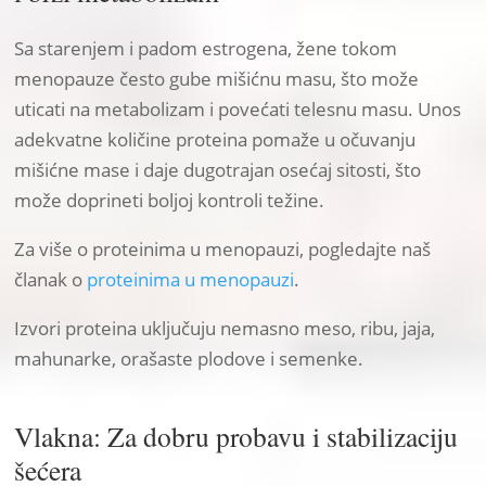
Sa starenjem i padom estrogena, žene tokom
menopauze često gube mišićnu masu, što može
uticati na metabolizam i povećati telesnu masu. Unos
adekvatne količine proteina pomaže u očuvanju
mišićne mase i daje dugotrajan osećaj sitosti, što
može doprineti boljoj kontroli težine.
Za više o proteinima u menopauzi, pogledajte naš
članak o
proteinima u menopauzi
.
Izvori proteina uključuju nemasno meso, ribu, jaja,
mahunarke, orašaste plodove i semenke.
Vlakna: Za dobru probavu i stabilizaciju
šećera