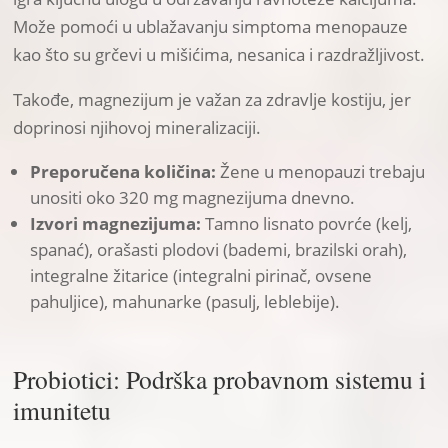
Može pomoći u ublažavanju simptoma menopauze
kao što su grčevi u mišićima, nesanica i razdražljivost.
Takođe, magnezijum je važan za zdravlje kostiju, jer
doprinosi njihovoj mineralizaciji.
Preporučena količina:
Žene u menopauzi trebaju
unositi oko 320 mg magnezijuma dnevno.
Izvori magnezijuma:
Tamno lisnato povrće (kelj,
spanać), orašasti plodovi (bademi, brazilski orah),
integralne žitarice (integralni pirinač, ovsene
pahuljice), mahunarke (pasulj, leblebije).
Probiotici: Podrška probavnom sistemu i
imunitetu