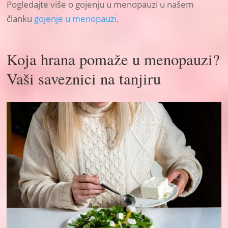
Pogledajte više o gojenju u menopauzi u našem
članku
gojenje u menopauzi
.
Koja hrana pomaže u menopauzi?
Vaši saveznici na tanjiru