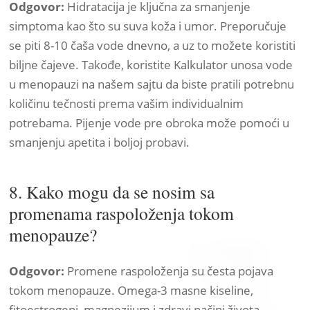
Odgovor:
Hidratacija je ključna za smanjenje
simptoma kao što su suva koža i umor. Preporučuje
se piti 8-10 čaša vode dnevno, a uz to možete koristiti
biljne čajeve. Takođe, koristite Kalkulator unosa vode
u menopauzi na našem sajtu da biste pratili potrebnu
količinu tečnosti prema vašim individualnim
potrebama. Pijenje vode pre obroka može pomoći u
smanjenju apetita i boljoj probavi.
8. Kako mogu da se nosim sa
promenama raspoloženja tokom
menopauze?
Odgovor:
Promene raspoloženja su česta pojava
tokom menopauze. Omega-3 masne kiseline,
fitoestrogeni, magnezijum i zdravi načini života,