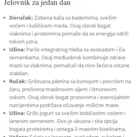
Jelovnik za jedan dan
Doručak:
Zobena kaša sa bademima, svežim
voćem i kašičicom meda. Ovaj obrok bogat
vlaknima i proteinima pomaže da se energija održi
tokom jutra.
Užina:
Parče integralnog hleba sa avokadom i čia
semenkama. Ovaj međuobrok kombinuje zdrave
masti sa vlaknima, pomažući da nivo šećera ostane
stabilan.
Ručak:
Grilovana piletina sa kvinojom i povrćem na
žaru, prelivena maslinovim uljem i limunovim
sokom. Ovaj obrok bogat proteinima i esencijalnim
nutrijentima podržava očuvanje mišićne mase.
Užina:
Grčki jogurt sa svežim bobičastim voćem i
lanenim semenom. Ovo je ukusna i sita opcija
bogata proteinima i omega-3 masnim kiselinama.
Večera:
Salata sa lososom, avokadom, rukolom i