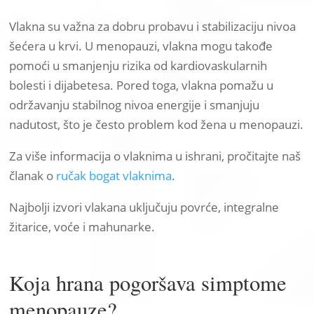
Vlakna su važna za dobru probavu i stabilizaciju nivoa
šećera u krvi. U menopauzi, vlakna mogu takođe
pomoći u smanjenju rizika od kardiovaskularnih
bolesti i dijabetesa. Pored toga, vlakna pomažu u
održavanju stabilnog nivoa energije i smanjuju
nadutost, što je često problem kod žena u menopauzi.
Za više informacija o vlaknima u ishrani, pročitajte naš
članak o
ručak bogat vlaknima
.
Najbolji izvori vlakana uključuju povrće, integralne
žitarice, voće i mahunarke.
Koja hrana pogoršava simptome
menopauze?