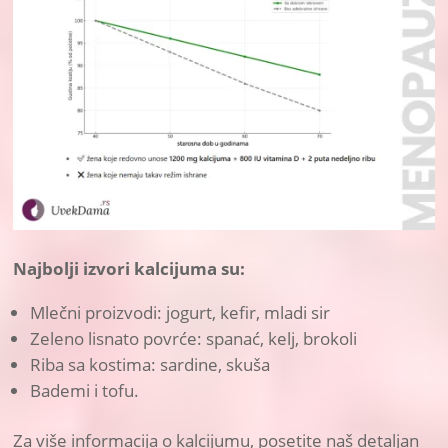
Najbolji izvori kalcijuma su:
Mlečni proizvodi: jogurt, kefir, mladi sir
Zeleno lisnato povrće: spanać, kelj, brokoli
Riba sa kostima: sardine, skuša
Bademi i tofu.
Za više informacija o kalcijumu, posetite naš detaljan