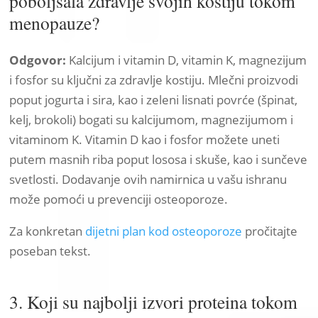
poboljšala zdravlje svojih kostiju tokom
menopauze?
Odgovor:
Kalcijum i vitamin D, vitamin K, magnezijum
i fosfor su ključni za zdravlje kostiju. Mlečni proizvodi
poput jogurta i sira, kao i zeleni lisnati povrće (špinat,
kelj, brokoli) bogati su kalcijumom, magnezijumom i
vitaminom K. Vitamin D kao i fosfor možete uneti
putem masnih riba poput lososa i skuše, kao i sunčeve
svetlosti. Dodavanje ovih namirnica u vašu ishranu
može pomoći u prevenciji osteoporoze.
Za konkretan
dijetni plan kod osteoporoze
pročitajte
poseban tekst.
3. Koji su najbolji izvori proteina tokom