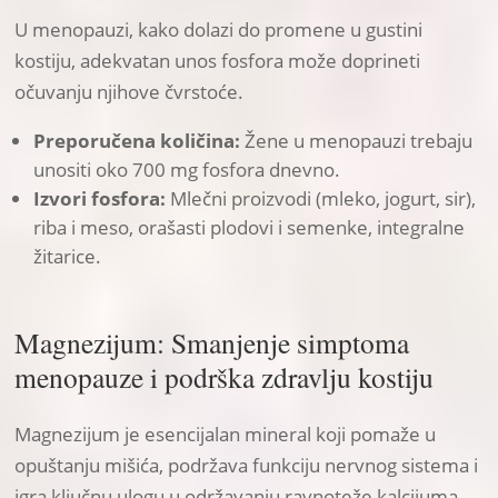
U menopauzi, kako dolazi do promene u gustini
kostiju, adekvatan unos fosfora može doprineti
očuvanju njihove čvrstoće.
Preporučena količina:
Žene u menopauzi trebaju
unositi oko 700 mg fosfora dnevno.
Izvori fosfora:
Mlečni proizvodi (mleko, jogurt, sir),
riba i meso, orašasti plodovi i semenke, integralne
žitarice.
Magnezijum: Smanjenje simptoma
menopauze i podrška zdravlju kostiju
Magnezijum je esencijalan mineral koji pomaže u
opuštanju mišića, podržava funkciju nervnog sistema i
igra ključnu ulogu u održavanju ravnoteže kalcijuma.