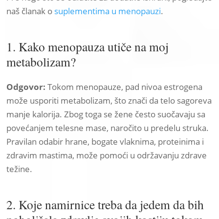
naš članak o
suplementima u menopauzi
.
1. Kako menopauza utiče na moj
metabolizam?
Odgovor:
Tokom menopauze, pad nivoa estrogena
može usporiti metabolizam, što znači da telo sagoreva
manje kalorija. Zbog toga se žene često suočavaju sa
povećanjem telesne mase, naročito u predelu struka.
Pravilan odabir hrane, bogate vlaknima, proteinima i
zdravim mastima, može pomoći u održavanju zdrave
težine.
2. Koje namirnice treba da jedem da bih