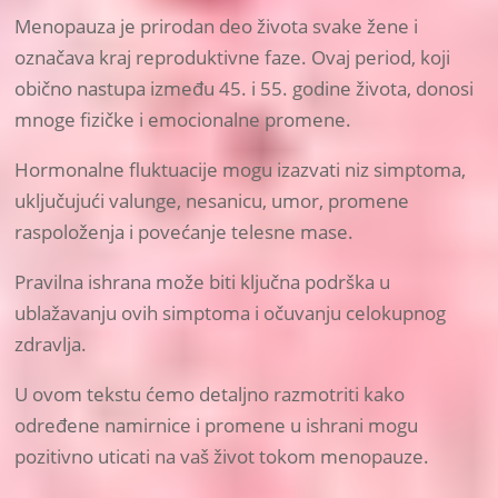
Menopauza je prirodan deo života svake žene i
označava kraj reproduktivne faze. Ovaj period, koji
obično nastupa između 45. i 55. godine života, donosi
mnoge fizičke i emocionalne promene.
Hormonalne fluktuacije mogu izazvati niz simptoma,
uključujući valunge, nesanicu, umor, promene
raspoloženja i povećanje telesne mase.
Pravilna ishrana može biti ključna podrška u
ublažavanju ovih simptoma i očuvanju celokupnog
zdravlja.
U ovom tekstu ćemo detaljno razmotriti kako
određene namirnice i promene u ishrani mogu
pozitivno uticati na vaš život tokom menopauze.