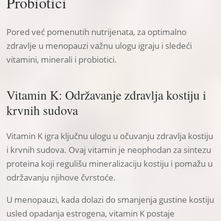
Probiotici
Pored već pomenutih nutrijenata, za optimalno
zdravlje u menopauzi važnu ulogu igraju i sledeći
vitamini, minerali i probiotici.
Vitamin K: Održavanje zdravlja kostiju i
krvnih sudova
Vitamin K igra ključnu ulogu u očuvanju zdravlja kostiju
i krvnih sudova. Ovaj vitamin je neophodan za sintezu
proteina koji regulišu mineralizaciju kostiju i pomažu u
održavanju njihove čvrstoće.
U menopauzi, kada dolazi do smanjenja gustine kostiju
usled opadanja estrogena, vitamin K postaje