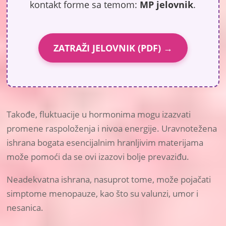
kontakt forme sa temom:
MP jelovnik
.
ZATRAŽI JELOVNIK (PDF) →
Takođe, fluktuacije u hormonima mogu izazvati
promene raspoloženja i nivoa energije. Uravnotežena
ishrana bogata esencijalnim hranljivim materijama
može pomoći da se ovi izazovi bolje prevaziđu.
Neadekvatna ishrana, nasuprot tome, može pojačati
simptome menopauze, kao što su valunzi, umor i
nesanica.