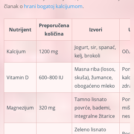
članak o
hrani bogatoj kalcijumom
.
Preporučena
Nutrijent
Izvori
Ul
količina
Jogurt, sir, spanać,
Kalcijum
1200 mg
Očuva
kelj, brokoli
Masna riba (losos,
Poma
Vitamin D
600–800 IU
skuša), žumance,
kalci
obogaćeno mleko
zdrav
Tamno lisnato
Poma
Magnezijum
320 mg
povrće, bademi,
miši
integralne žitarice
nesan
Zeleno lisnato
Podrž