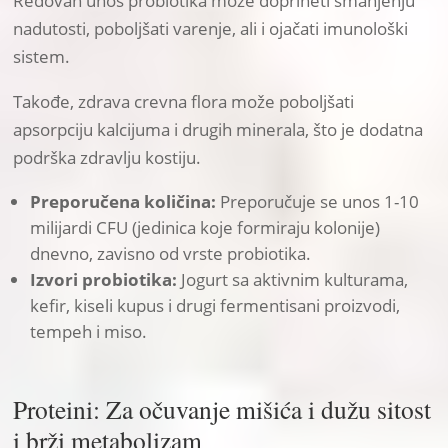
Redovan unos probiotika može doprineti smanjenju
nadutosti, poboljšati varenje, ali i ojačati imunološki
sistem.
Takođe, zdrava crevna flora može poboljšati
apsorpciju kalcijuma i drugih minerala, što je dodatna
podrška zdravlju kostiju.
Preporučena količina:
Preporučuje se unos 1-10
milijardi CFU (jedinica koje formiraju kolonije)
dnevno, zavisno od vrste probiotika.
Izvori probiotika:
Jogurt sa aktivnim kulturama,
kefir, kiseli kupus i drugi fermentisani proizvodi,
tempeh i miso.
Proteini: Za očuvanje mišića i dužu sitost
i brži metabolizam