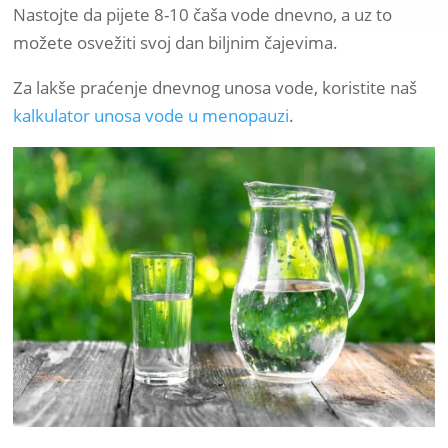
Nastojte da pijete 8-10 čaša vode dnevno, a uz to
možete osvežiti svoj dan biljnim čajevima.
Za lakše praćenje dnevnog unosa vode, koristite naš
kalkulator unosa vode u menopauzi
.