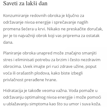
Saveti za lakši dan
Konzumiranje redovnih obroka je ključno za
održavanje nivoa energije i sprečavanje naglih
promena šećera u krvi. Nikako ne preskačite doručak,
jer je to najvažniji obrok koji vas priprema za ostatak
dana.
Planiranje obroka unapred može značajno smanjiti
stres i eliminisati potrebu za brzim i često nezdravim
obrocima. Uvek imajte pri ruci zdrave užine, poput
voća ili orašastih plodova, kako biste izbegli
privlačnost prerađene hrane.
Hidratacija je takođe veoma važna. Voda pomaže u
održavanju optimalnog nivoa energije i može pomoći
u ublažavanju simptoma kao što su umor i suva koža.