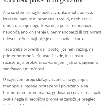
Kada treba proveriti druge uzroke?
Ako se stomak naglo povećava, ako imate bolove,
izraženu nadutost, promene u stolici, neobjašnjiv
umor, oticanje nogu, krvarenje posle menopauze,
neuobičajeno krvarenje u perimenopauzi ili brz porast
telesne težine, najbolje je da se javite lekaru.
Tada treba proveriti da li postoji još neki razlog, na
primer poremećaj štitaste žlezde, insulinska
rezistencija, problemi sa varenjem, jetrom, jajnicima ili
zadržavanjem tečnosti.
U najvećem broju slučajeva centralno gojenje u
menopauzi nastaje postepeno i povezano je sa
hormonskim promenama, godinama i navikama. Ipak,
svaka nagla ili neobična promena zaslužuje pregled,