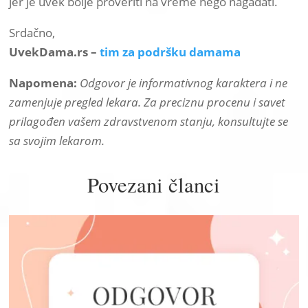
jer je uvek bolje proveriti na vreme nego nagađati.
Srdačno,
UvekDama.rs –
tim za podršku damama
Napomena:
Odgovor je informativnog karaktera i ne
zamenjuje pregled lekara. Za preciznu procenu i savet
prilagođen vašem zdravstvenom stanju, konsultujte se
sa svojim lekarom.
Povezani članci