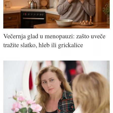
Večernja glad u menopauzi: zašto uveče
tražite slatko, hleb ili grickalice