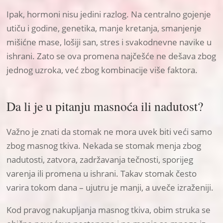
Ipak, hormoni nisu jedini razlog. Na centralno gojenje
utiču i godine, genetika, manje kretanja, smanjenje
mišićne mase, lošiji san, stres i svakodnevne navike u
ishrani. Zato se ova promena najčešće ne dešava zbog
jednog uzroka, već zbog kombinacije više faktora.
Da li je u pitanju masnoća ili nadutost?
Važno je znati da stomak ne mora uvek biti veći samo
zbog masnog tkiva. Nekada se stomak menja zbog
nadutosti, zatvora, zadržavanja tečnosti, sporijeg
varenja ili promena u ishrani. Takav stomak često
varira tokom dana – ujutru je manji, a uveče izraženiji.
Kod pravog nakupljanja masnog tkiva, obim struka se