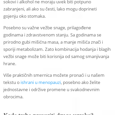
sokovi i alkohol ne moraju uvek biti potpuno
zabranjeni, ali ako su česti, lako mogu doprineti
gojenju oko stomaka.
Posebno su važne vežbe snage, prilagođene
godinama i zdravstvenom stanju. Sa godinama se
prirodno gubi mišićna masa, a manje mišića znači i
sporiji metabolizam. Zato kombinacija hodanja i blagih
vežbi snage može biti korisnija od samog smanjivanja
hrane.
Više praktičnih smernica možete pronaći i u našem
tekstu o
ishrani u menopauzi
, posebno ako želite
jednostavne i održive promene u svakodnevnim
obrocima.