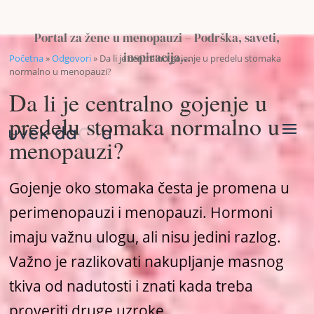
Portal za žene u menopauzi – Podrška, saveti,
inspiracija…
Početna
»
Odgovori
»
Da li je centralno gojenje u predelu stomaka
normalno u menopauzi?
Da li je centralno gojenje u
predelu stomaka normalno u
menopauzi?
Gojenje oko stomaka česta je promena u
perimenopauzi i menopauzi. Hormoni
imaju važnu ulogu, ali nisu jedini razlog.
Važno je razlikovati nakupljanje masnog
tkiva od nadutosti i znati kada treba
proveriti druge uzroke.