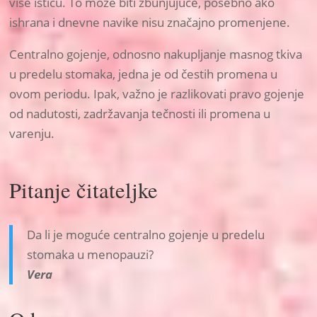
više ističu. To može biti zbunjujuće, posebno ako
ishrana i dnevne navike nisu značajno promenjene.
Centralno gojenje, odnosno nakupljanje masnog tkiva
u predelu stomaka, jedna je od čestih promena u
ovom periodu. Ipak, važno je razlikovati pravo gojenje
od nadutosti, zadržavanja tečnosti ili promena u
varenju.
Pitanje čitateljke
Da li je moguće centralno gojenje u predelu
stomaka u menopauzi?
Vera