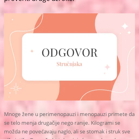
Mnoge žene u perimenopauzi i menopauzi primete da
se telo menja drugačije nego ranije. Kilogrami se
možda ne povećavaju naglo, ali se stomak i struk sve