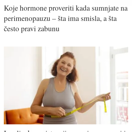
Koje hormone proveriti kada sumnjate na
perimenopauzu – šta ima smisla, a šta
često pravi zabunu