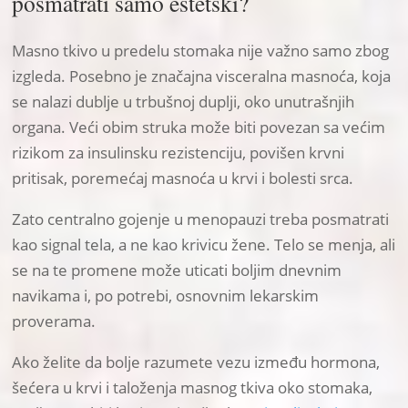
posmatrati samo estetski?
Masno tkivo u predelu stomaka nije važno samo zbog
izgleda. Posebno je značajna visceralna masnoća, koja
se nalazi dublje u trbušnoj duplji, oko unutrašnjih
organa. Veći obim struka može biti povezan sa većim
rizikom za insulinsku rezistenciju, povišen krvni
pritisak, poremećaj masnoća u krvi i bolesti srca.
Zato centralno gojenje u menopauzi treba posmatrati
kao signal tela, a ne kao krivicu žene. Telo se menja, ali
se na te promene može uticati boljim dnevnim
navikama i, po potrebi, osnovnim lekarskim
proverama.
Ako želite da bolje razumete vezu između hormona,
šećera u krvi i taloženja masnog tkiva oko stomaka,