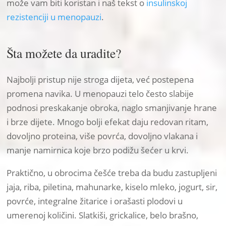
može vam biti koristan i naš tekst o
insulinskoj
rezistenciji u menopauzi
.
Šta možete da uradite?
Najbolji pristup nije stroga dijeta, već postepena
promena navika. U menopauzi telo često slabije
podnosi preskakanje obroka, naglo smanjivanje hrane
i brze dijete. Mnogo bolji efekat daju redovan ritam,
dovoljno proteina, više povrća, dovoljno vlakana i
manje namirnica koje brzo podižu šećer u krvi.
Praktično, u obrocima češće treba da budu zastupljeni
jaja, riba, piletina, mahunarke, kiselo mleko, jogurt, sir,
povrće, integralne žitarice i orašasti plodovi u
umerenoj količini. Slatkiši, grickalice, belo brašno,