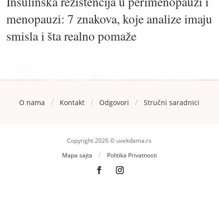
Insulinska rezistencija u perimenopauzi i
menopauzi: 7 znakova, koje analize imaju
smisla i šta realno pomaže
/
/
/
O nama
Kontakt
Odgovori
Stručni saradnici
Copyright 2026 © uvekdama.rs
/
Mapa sajta
Politika Privatnosti