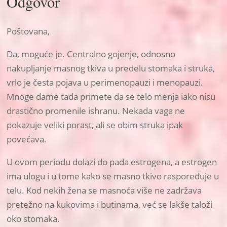
Odgovor
Poštovana,
Da, moguće je. Centralno gojenje, odnosno
nakupljanje masnog tkiva u predelu stomaka i struka,
vrlo je česta pojava u perimenopauzi i menopauzi.
Mnoge dame tada primete da se telo menja iako nisu
drastično promenile ishranu. Nekada vaga ne
pokazuje veliki porast, ali se obim struka ipak
povećava.
U ovom periodu dolazi do pada estrogena, a estrogen
ima ulogu i u tome kako se masno tkivo raspoređuje u
telu. Kod nekih žena se masnoća više ne zadržava
pretežno na kukovima i butinama, već se lakše taloži
oko stomaka.