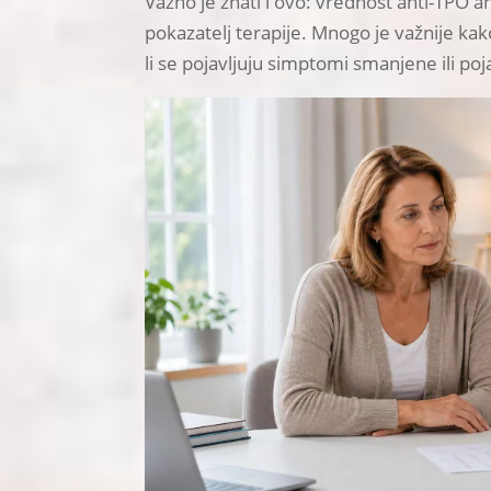
Važno je znati i ovo: vrednost anti-TPO an
pokazatelj terapije. Mnogo je važnije kak
li se pojavljuju simptomi smanjene ili poj