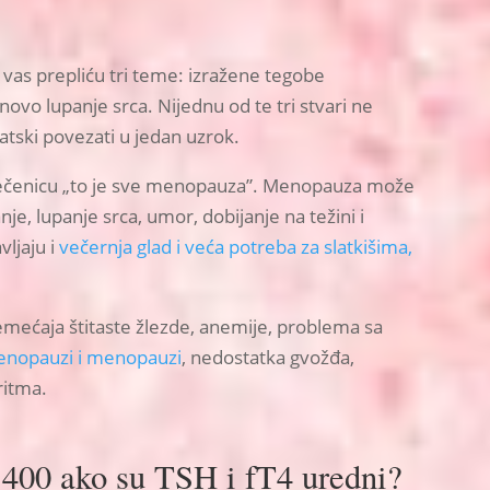
d vas prepliću tri teme: izražene tegobe
ovo lupanje srca. Nijednu od te tri stvari ne
matski povezati u jedan uzrok.
rečenicu „to je sve menopauza”. Menopauza može
je, lupanje srca, umor, dobijanje na težini i
vljaju i
večernja glad i veća potreba za slatkišima,
remećaja štitaste žlezde, anemije, problema sa
menopauzi i menopauzi
, nedostatka gvožđa,
ritma.
 400 ako su TSH i fT4 uredni?