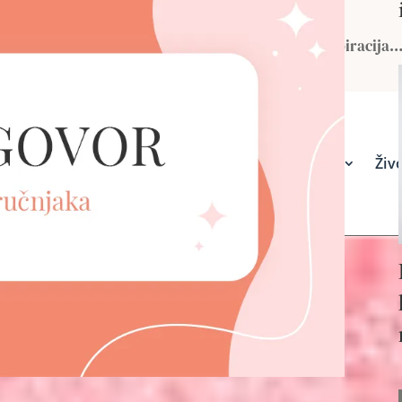
Portal za žene u menopauzi – Podrška, saveti, inspiracija
Vodič kroz menopauzu
Zdravlje i tretmani
Živo