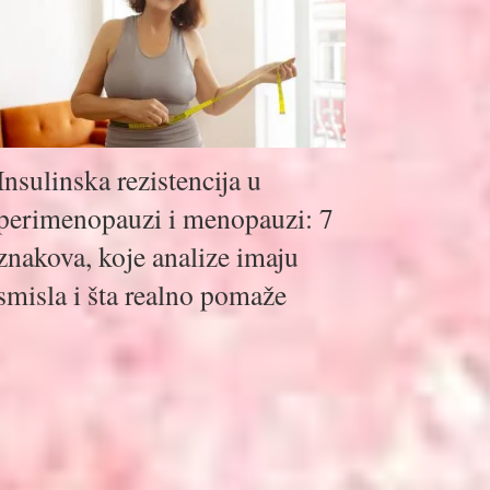
Insulinska rezistencija u
perimenopauzi i menopauzi: 7
znakova, koje analize imaju
smisla i šta realno pomaže