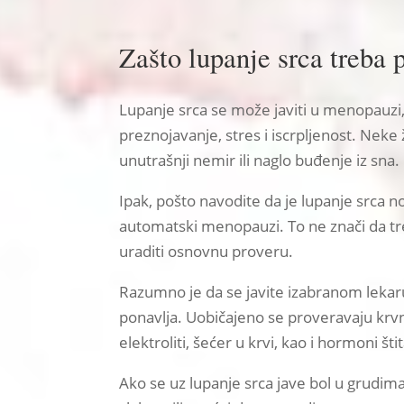
Zašto lupanje srca treba p
Lupanje srca se može javiti u menopauzi,
preznojavanje, stres i iscrpljenost. Neke
unutrašnji nemir ili naglo buđenje iz sna.
Ipak, pošto navodite da je lupanje srca n
automatski menopauzi. To ne znači da tre
uraditi osnovnu proveru.
Razumno je da se javite izabranom lekaru 
ponavlja. Uobičajeno se proveravaju krvni p
elektroliti, šećer u krvi, kao i hormoni š
Ako se uz lupanje srca jave bol u grudima,