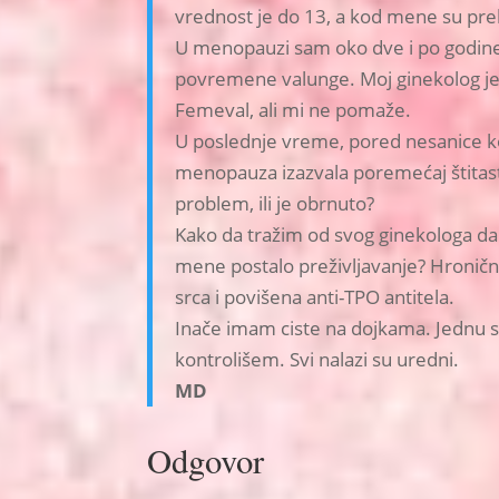
vrednost je do 13, a kod mene su pre
U menopauzi sam oko dve i po godine i
povremene valunge. Moj ginekolog je z
Femeval, ali mi ne pomaže.
U poslednje vreme, pored nesanice koja
menopauza izazvala poremećaj štitaste
problem, ili je obrnuto?
Kako da tražim od svog ginekologa da 
mene postalo preživljavanje? Hroničn
srca i povišena anti-TPO antitela.
Inače imam ciste na dojkama. Jednu 
kontrolišem. Svi nalazi su uredni.
MD
Odgovor