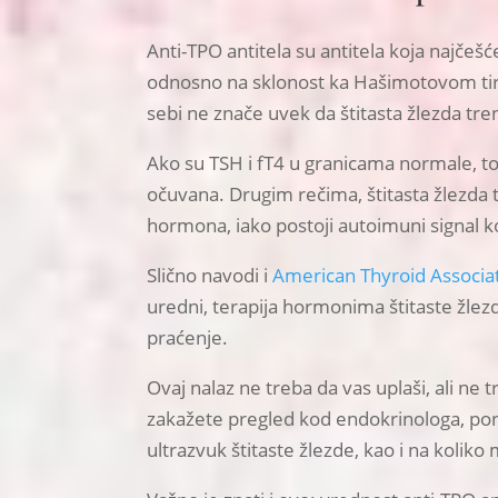
Anti-TPO antitela su antitela koja najčešć
odnosno na sklonost ka Hašimotovom tir
sebi ne znače uvek da štitasta žlezda tre
Ako su TSH i fT4 u granicama normale, to 
očuvana. Drugim rečima, štitasta žlezda
hormona, iako postoji autoimuni signal koj
Slično navodi i
American Thyroid Associa
uredni, terapija hormonima štitaste žlez
praćenje.
Ovaj nalaz ne treba da vas uplaši, ali ne
zakažete pregled kod endokrinologa, pone
ultrazvuk štitaste žlezde, kao i na koliko