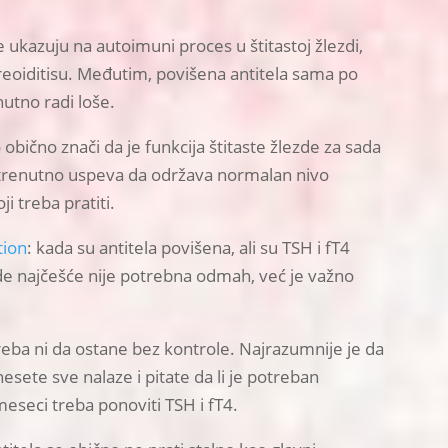
e ukazuju na autoimuni proces u štitastoj žlezdi,
eoiditisu. Međutim, povišena antitela sama po
nutno radi loše.
obično znači da je funkcija štitaste žlezde za sada
 trenutno uspeva da održava normalan nivo
i treba pratiti.
tion
: kada su antitela povišena, ali su TSH i fT4
de najčešće nije potrebna odmah, već je važno
 treba ni da ostane bez kontrole. Najrazumnije je da
sete sve nalaze i pitate da li je potreban
 meseci treba ponoviti TSH i fT4.