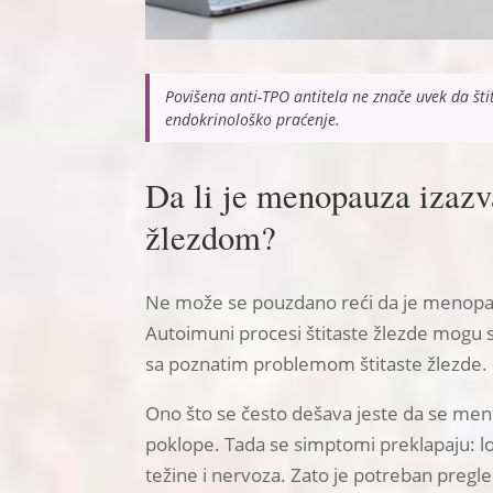
Povišena anti-TPO antitela ne znače uvek da štit
endokrinološko praćenje.
Da li je menopauza izazv
žlezdom?
Ne može se pouzdano reći da je menopauz
Autoimuni procesi štitaste žlezde mogu s
sa poznatim problemom štitaste žlezde.
Ono što se često dešava jeste da se men
poklope. Tada se simptomi preklapaju: lo
težine i nervoza. Zato je potreban pregl