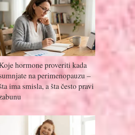
Koje hormone proveriti kada
sumnjate na perimenopauzu –
šta ima smisla, a šta često pravi
zabunu