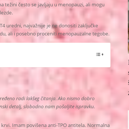
na težini često se javljaju u menopauzi, ali mogu
žlezde.
fT4 uredni, najvažnije je ne donositi zaključke
ezdu, ali i posebno proceniti menopauzalne tegobe.
 uređeno radi lakšeg čitanja. Ako nismo dobro
nski detalj, slobodno nam pošaljite ispravku.
e krvi. Imam povišena anti-TPO antitela. Normalna