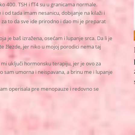
ko 400. TSH i fT4 su u granicama normale.
 od tada imam nesanicu, dobijanje na kilaži i
a to da sve ide prirodno i dao mi je preparat
 je baš izražena, osećam i lupanje srca. Da li je
 žlezde, jer niko u mojoj porodici nema taj
mi uključi hormonsku terapiju, jer je ovo za
o sam umorna i neispavana, a brinu me i lupanje
sam operisala pre menopauze i redovno se