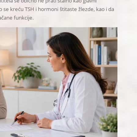
titela se obično ne prati stalno kao glavni
o se kreću TSH i hormoni štitaste žlezde, kao i da
ačane funkcije.