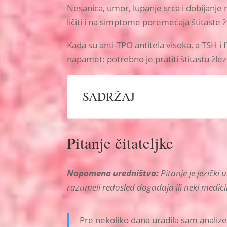
Nesanica, umor, lupanje srca i dobijanje 
ličiti i na simptome poremećaja štitaste 
Kada su anti-TPO antitela visoka, a TSH i 
napamet: potrebno je pratiti štitastu žl
SADRŽAJ
Pitanje čitateljke
Napomena uredništva:
Pitanje je jezički
razumeli redosled događaja ili neki medici
Pre nekoliko dana uradila sam analiz