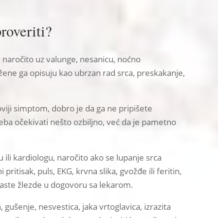
roveriti?
 naročito uz valunge, nesanicu, noćno
 žene ga opisuju kao ubrzan rad srca, preskakanje,
oviji simptom, dobro je da ga ne pripišete
ba očekivati nešto ozbiljno, već da je pametno
ili kardiologu, naročito ako se lupanje srca
ritisak, puls, EKG, krvna slika, gvožđe ili feritin,
titaste žlezde u dogovoru sa lekarom.
 gušenje, nesvestica, jaka vrtoglavica, izrazita