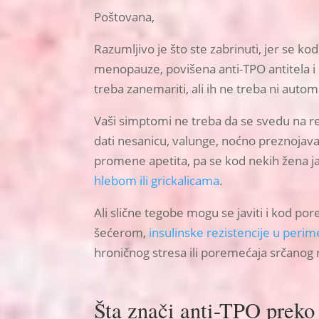
Poštovana,
Razumljivo je što ste zabrinuti, jer se ko
menopauze, povišena anti-TPO antitela i n
treba zanemariti, ali ih ne treba ni auto
Vaši simptomi ne treba da se svedu na 
dati nesanicu, valunge, noćno preznojavan
promene apetita, pa se kod nekih žena ja
hlebom ili grickalicama
.
Ali slične tegobe mogu se javiti i kod po
šećerom,
insulinske rezistencije u peri
hroničnog stresa ili poremećaja srčanog 
Šta znači anti-TPO preko