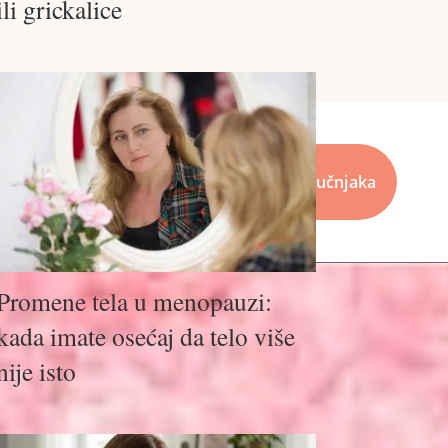
ili grickalice
…
tni stil
Alati i kvizovi
Pitajte stručnjaka
Promene tela u menopauzi:
kada imate osećaj da telo više
nije isto