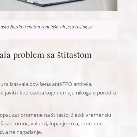
asta žlezda trenutno radi loše, ali jesu razlog za
ala problem sa štitastom
a izazvala povišena anti-TPO antitela.
e javiti i kod osoba koje nemaju nikoga u porodici
opauza i promene na štitastoj žlezdi vremenski
š san, umor, valunzi, lupanje srca, promene
ed, a ne nagađanje.