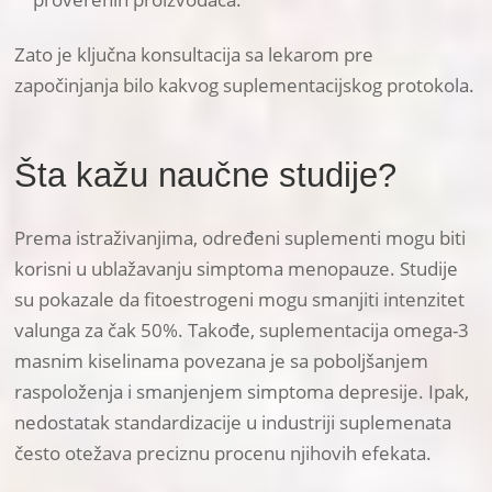
Zato je ključna konsultacija sa lekarom pre
započinjanja bilo kakvog suplementacijskog protokola.
Šta kažu naučne studije?
Prema istraživanjima, određeni suplementi mogu biti
korisni u ublažavanju simptoma menopauze. Studije
su pokazale da fitoestrogeni mogu smanjiti intenzitet
valunga za čak 50%. Takođe, suplementacija omega-3
masnim kiselinama povezana je sa poboljšanjem
raspoloženja i smanjenjem simptoma depresije. Ipak,
nedostatak standardizacije u industriji suplemenata
često otežava preciznu procenu njihovih efekata.