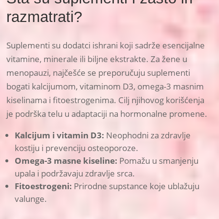
razmatrati?
Suplementi su dodatci ishrani koji sadrže esencijalne
vitamine, minerale ili biljne ekstrakte. Za žene u
menopauzi, najčešće se preporučuju suplementi
bogati kalcijumom, vitaminom D3, omega-3 masnim
kiselinama i fitoestrogenima. Cilj njihovog korišćenja
je podrška telu u adaptaciji na hormonalne promene.
Kalcijum i vitamin D3:
Neophodni za zdravlje
kostiju i prevenciju osteoporoze.
Omega-3 masne kiseline:
Pomažu u smanjenju
upala i podržavaju zdravlje srca.
Fitoestrogeni:
Prirodne supstance koje ublažuju
valunge.