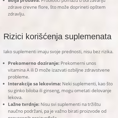
Bolja probava:
Probiotici pomažu u održavanju
zdrave crevne flore, što može doprineti opštem
zdravlju.
Rizici korišćenja suplemenata
Iako suplementi imaju svoje prednosti, nisu bez rizika.
Prekomerno doziranje:
Prekomerni unos
vitamina A ili D može izazvati ozbiljne zdravstvene
probleme.
Interakcije sa lekovima:
Neki suplementi, kao što
su ginko biloba ili ginseng, mogu ometati delovanje
lekova.
Lažne tvrdnje:
Nisu svi suplementi na tržištu
naučno podržani, pa je važno birati proizvode od
proverenih proizvođača.