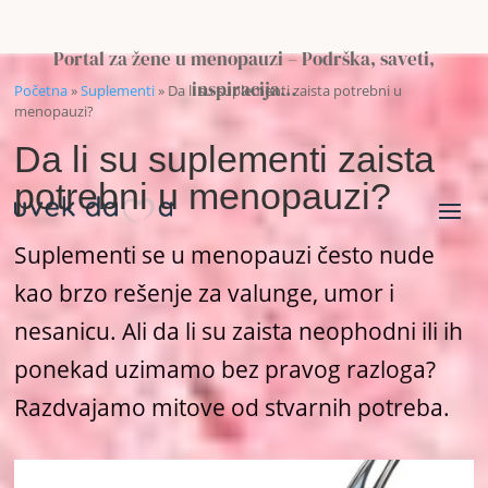
Portal za žene u menopauzi – Podrška, saveti,
inspiracija…
Početna
»
Suplementi
»
Da li su suplementi zaista potrebni u
menopauzi?
Da li su suplementi zaista
potrebni u menopauzi?
Suplementi se u menopauzi često nude
kao brzo rešenje za valunge, umor i
nesanicu. Ali da li su zaista neophodni ili ih
ponekad uzimamo bez pravog razloga?
Razdvajamo mitove od stvarnih potreba.