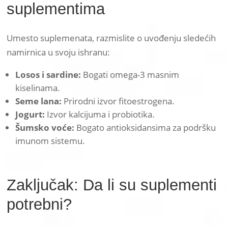
suplementima
Umesto suplemenata, razmislite o uvođenju sledećih
namirnica u svoju ishranu:
Losos i sardine:
Bogati omega-3 masnim
kiselinama.
Seme lana:
Prirodni izvor fitoestrogena.
Jogurt:
Izvor kalcijuma i probiotika.
Šumsko voće:
Bogato antioksidansima za podršku
imunom sistemu.
Zaključak: Da li su suplementi
potrebni?