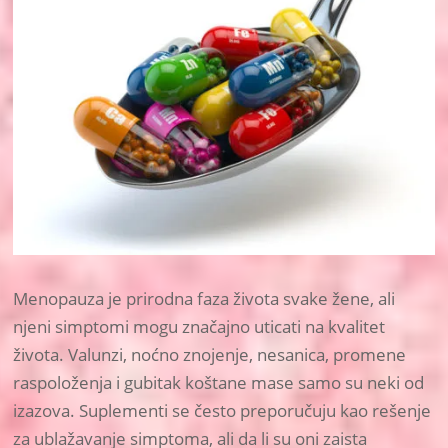
Menopauza je prirodna faza života svake žene, ali
njeni simptomi mogu značajno uticati na kvalitet
života. Valunzi, noćno znojenje, nesanica, promene
raspoloženja i gubitak koštane mase samo su neki od
izazova. Suplementi se često preporučuju kao rešenje
za ublažavanje simptoma, ali da li su oni zaista