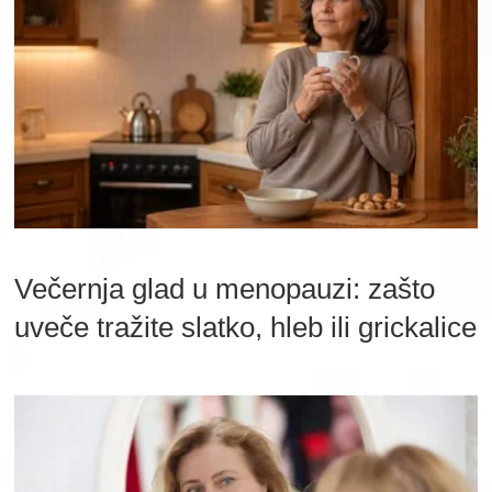
Večernja glad u menopauzi: zašto
uveče tražite slatko, hleb ili grickalice