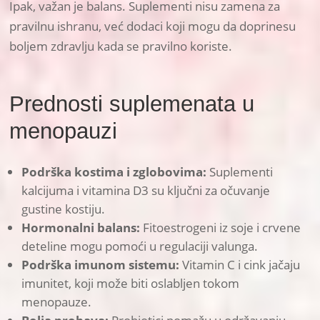
Ipak, važan je balans. Suplementi nisu zamena za
pravilnu ishranu, već dodaci koji mogu da doprinesu
boljem zdravlju kada se pravilno koriste.
Prednosti suplemenata u
menopauzi
Podrška kostima i zglobovima:
Suplementi
kalcijuma i vitamina D3 su ključni za očuvanje
gustine kostiju.
Hormonalni balans:
Fitoestrogeni iz soje i crvene
deteline mogu pomoći u regulaciji valunga.
Podrška imunom sistemu:
Vitamin C i cink jačaju
imunitet, koji može biti oslabljen tokom
menopauze.