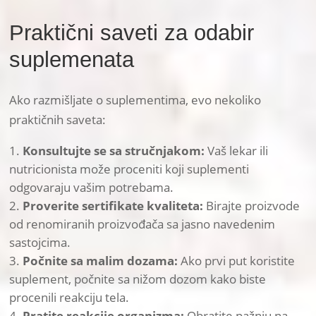
Praktični saveti za odabir
suplemenata
Ako razmišljate o suplementima, evo nekoliko
praktičnih saveta:
Konsultujte se sa stručnjakom:
Vaš lekar ili
nutricionista može proceniti koji suplementi
odgovaraju vašim potrebama.
Proverite sertifikate kvaliteta:
Birajte proizvode
od renomiranih proizvođača sa jasno navedenim
sastojcima.
Počnite sa malim dozama:
Ako prvi put koristite
suplement, počnite sa nižom dozom kako biste
procenili reakciju tela.
Pratite reakcije organizma:
Obratite pažnju na