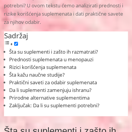
potrebni? U ovom tekstu ćemo analizirati prednosti i
rizike korišćenja suplemenata i dati praktične savete
za njihov odabir.
Sadržaj
Šta su suplementi i zašto ih razmatrati?
Prednosti suplemenata u menopauzi
Rizici korišćenja suplemenata
Šta kažu naučne studije?
Praktični saveti za odabir suplemenata
Da li suplementi zamenjuju ishranu?
Prirodne alternative suplementima
Zaključak: Da li su suplementi potrebni?
Šta su suplementi i zašto ih