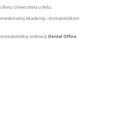
ltetu Univerziteta u Nišu.
Vojnomedicinskoj Akademiji i stomatološkom
stomatološkoj ordinaciji
Dental Office
.