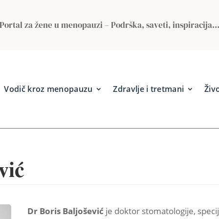
Portal za žene u menopauzi – Podrška, saveti, inspiracija
Vodič kroz menopauzu
Zdravlje i tretmani
Živo
vić
Dr Boris Baljošević
je doktor stomatologije, specija