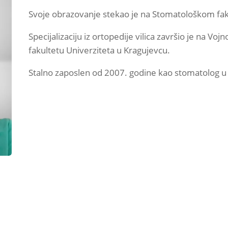
Svoje obrazovanje stekao je na Stomatološkom faku
Specijalizaciju iz ortopedije vilica završio je na 
fakultetu Univerziteta u Kragujevcu.
Stalno zaposlen od 2007. godine kao stomatolog u 