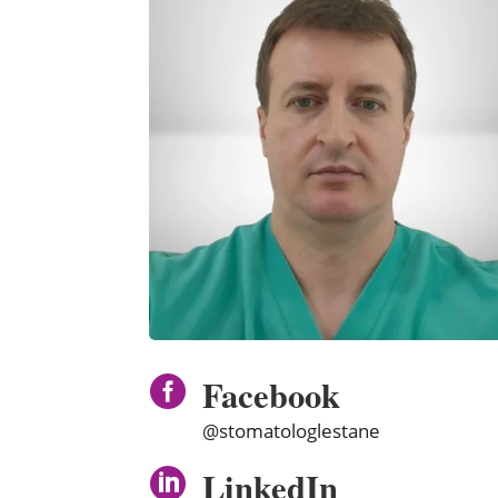
Facebook

@stomatologlestane
LinkedIn
