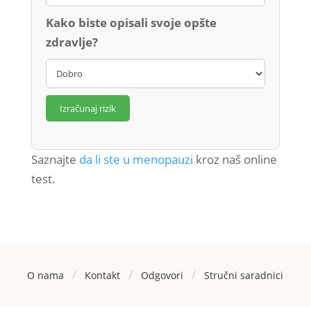
Kako biste opisali svoje opšte
zdravlje?
Izračunaj rizik
Saznajte
da li ste u menopauzi
kroz naš online
test.
/
/
/
O nama
Kontakt
Odgovori
Stručni saradnici