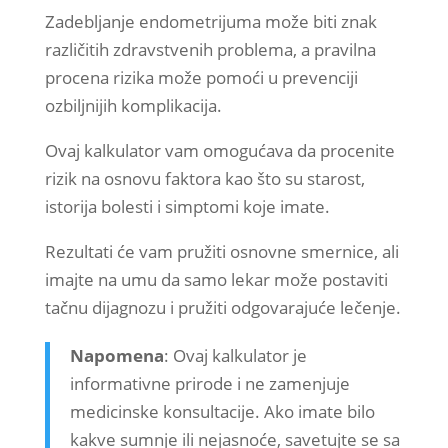
Zadebljanje endometrijuma može biti znak
različitih zdravstvenih problema, a pravilna
procena rizika može pomoći u prevenciji
ozbiljnijih komplikacija.
Ovaj kalkulator vam omogućava da procenite
rizik na osnovu faktora kao što su starost,
istorija bolesti i simptomi koje imate.
Rezultati će vam pružiti osnovne smernice, ali
imajte na umu da samo lekar može postaviti
tačnu dijagnozu i pružiti odgovarajuće lečenje.
Napomena
: Ovaj kalkulator je
informativne prirode i ne zamenjuje
medicinske konsultacije. Ako imate bilo
kakve sumnje ili nejasnoće, savetujte se sa