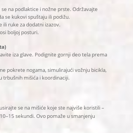
i se na podlaktice i nožne prste. Održavajte
da se kukovi spuštaju ili podižu.
ili ruke za dodatni izazov.
osi boljoj posturi.
ta)
tavite iza glave. Podignite gornji deo tela prema
e pokrete nogama, simulirajući vožnju bicikla,
 trbušnih mišića i koordinaciji.
irajte se na mišiće koje ste najviše koristili –
ite 10–15 sekundi. Ovo pomaže u smanjenju