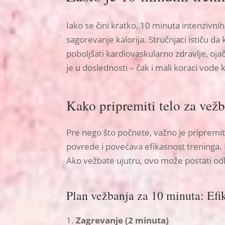
Iako se čini kratko, 10 minuta intenzivni
sagorevanje kalorija. Stručnjaci ističu d
poboljšati kardiovaskularno zdravlje, ojač
je u doslednosti – čak i mali koraci vode 
Kako pripremiti telo za vež
Pre nego što počnete, važno je pripremit
povrede i povećava efikasnost treninga.
Ako vežbate ujutru, ovo može postati od
Plan vežbanja za 10 minuta: Efi
Zagrevanje (2 minuta)