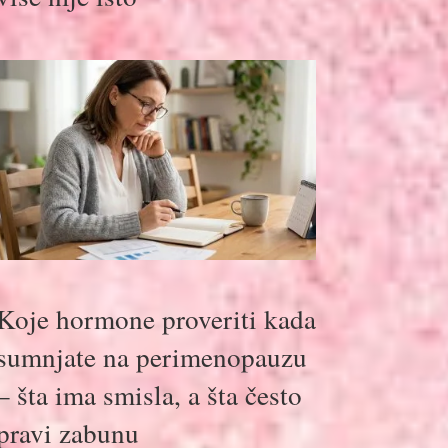
Koje hormone proveriti kada
sumnjate na perimenopauzu
– šta ima smisla, a šta često
pravi zabunu