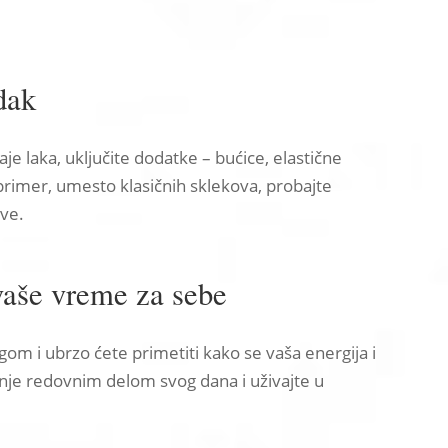
dak
e laka, uključite dodatke – bućice, elastične
 primer, umesto klasičnih sklekova, probajte
ove.
vaše vreme za sebe
m i ubrzo ćete primetiti kako se vaša energija i
anje redovnim delom svog dana i uživajte u