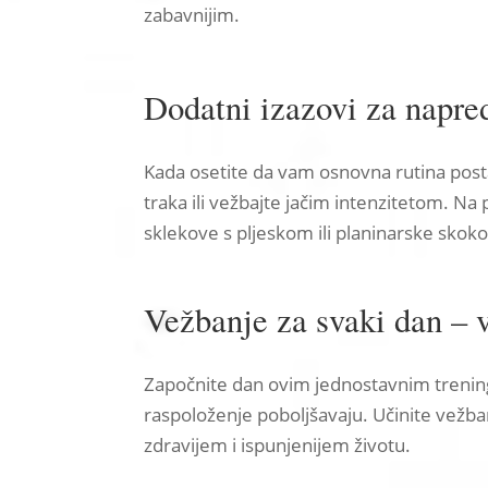
zabavnijim.
Dodatni izazovi za napre
Kada osetite da vam osnovna rutina postaj
traka ili vežbajte jačim intenzitetom. Na
sklekove s pljeskom ili planinarske skok
Vežbanje za svaki dan – 
Započnite dan ovim jednostavnim treningo
raspoloženje poboljšavaju. Učinite vežb
zdravijem i ispunjenijem životu.