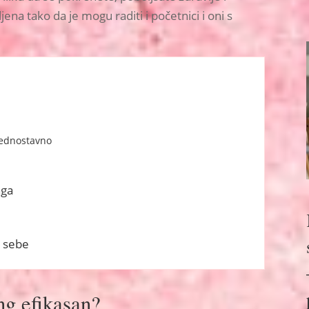
ena tako da je mogu raditi i početnici i oni s
 jednostavno
nga
a sebe
ng efikasan?