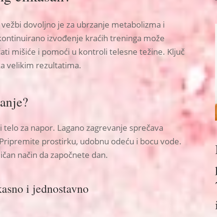
h vežbi dovoljno je za ubrzanje metabolizma i
a kontinuirano izvođenje kraćih treninga može
ati mišiće i pomoći u kontroli telesne težine. Ključ
ka velikim rezultatima.
banje?
i telo za napor. Lagano zagrevanje sprečava
 Pripremite prostirku, udobnu odeću i bocu vode.
ličan način da započnete dan.
kasno i jednostavno