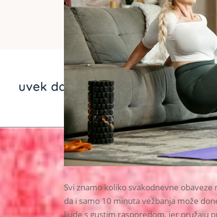
Svi znamo koliko svakodnevne obaveze mo
da i samo 10 minuta vežbanja može doneti 
ljude s gustim rasporedom, jer pružaju pr