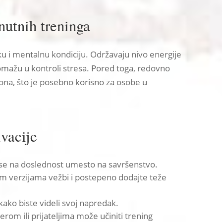
nutnih treninga
čku i mentalnu kondiciju. Održavaju nivo energije
omažu u kontroli stresa. Pored toga, redovno
mona, što je posebno korisno za osobe u
vacije
 se na doslednost umesto na savršenstvo.
im verzijama vežbi i postepeno dodajte teže
kako biste videli svoj napredak.
rom ili prijateljima može učiniti trening