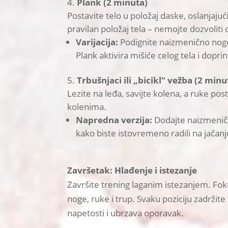
Plank (2 minuta)
Postavite telo u položaj daske, oslanjajuć
pravilan položaj tela – nemojte dozvoliti 
Varijacija:
Podignite naizmenično noge 
Plank aktivira mišiće celog tela i doprin
Trbušnjaci ili „bicikl“ vežba (2 minu
Lezite na leđa, savijte kolena, a ruke pos
kolenima.
Napredna verzija:
Dodajte naizmeničn
kako biste istovremeno radili na jačanju
Završetak: Hlađenje i istezanje
Završite trening laganim istezanjem. Fokus
noge, ruke i trup. Svaku poziciju zadrž
napetosti i ubrzava oporavak.