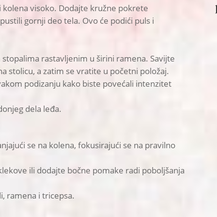
ći kolena visoko. Dodajte kružne pokrete
tili gornji deo tela. Ovo će podići puls i
 stopalima rastavljenim u širini ramena. Savijte
a stolicu, a zatim se vratite u početni položaj.
vakom podizanju kako biste povećali intenzitet
donjeg dela leđa.
jajući se na kolena, fokusirajući se na pravilno
klekove ili dodajte bočne pomake radi poboljšanja
di, ramena i tricepsa.