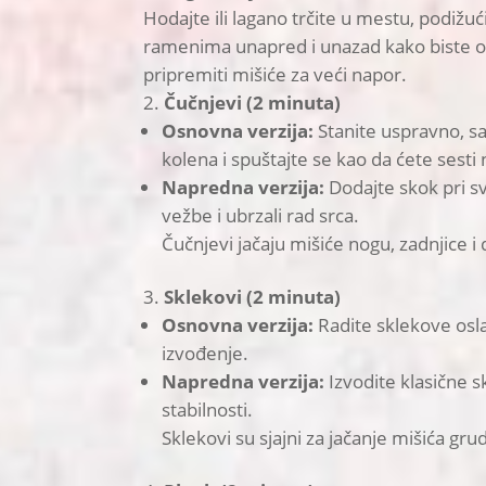
Hodajte ili lagano trčite u mestu, podižu
ramenima unapred i unazad kako biste opus
pripremiti mišiće za veći napor.
Čučnjevi (2 minuta)
Osnovna verzija:
Stanite uspravno, sa
kolena i spuštajte se kao da ćete sesti n
Napredna verzija:
Dodajte skok pri s
vežbe i ubrzali rad srca.
Čučnjevi jačaju mišiće nogu, zadnjice i 
Sklekovi (2 minuta)
Osnovna verzija:
Radite sklekove oslan
izvođenje.
Napredna verzija:
Izvodite klasične s
stabilnosti.
Sklekovi su sjajni za jačanje mišića gru