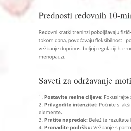
Prednosti redovnih 10-mi
Redovni kratki treninzi poboljšavaju fizi
tokom dana, povećavaju fleksibilnost i p
vežbanje doprinosi boljoj regulaciji hor
menopauzi.
Saveti za održavanje moti
Postavite realne ciljeve:
Fokusirajte
Prilagodite intenzitet:
Počnite s lakš
elemente.
Pratite napredak:
Beležite rezultate 
Pronađite podršku:
Vežbanje s partne