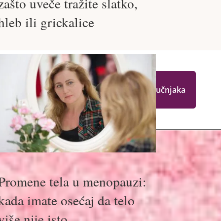
zašto uveče tražite slatko,
hleb ili grickalice
…
tni stil
Alati i kvizovi
Pitajte stručnjaka
Promene tela u menopauzi:
kada imate osećaj da telo
više nije isto