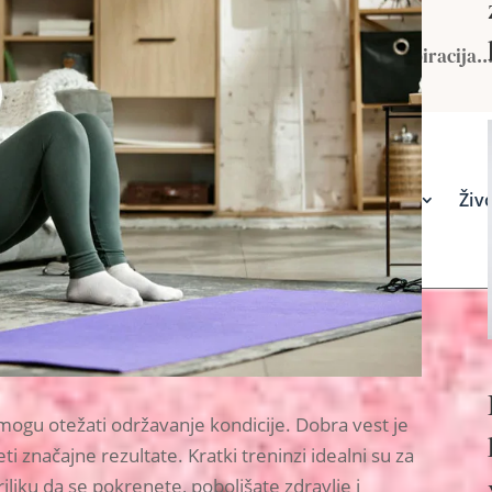
Portal za žene u menopauzi – Podrška, saveti, inspiracija
Vodič kroz menopauzu
Zdravlje i tretmani
Živo
gu otežati održavanje kondicije. Dobra vest je
značajne rezultate. Kratki treninzi idealni su za
iliku da se pokrenete, poboljšate zdravlje i