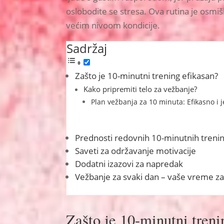
oslobodite se stresa. Ova rutina je osmišlj
većim nivoom kondicije.
Sadržaj
Zašto je 10-minutni trening efikasan?
Kako pripremiti telo za vežbanje?
Plan vežbanja za 10 minuta: Efikasno i
Prednosti redovnih 10-minutnih treni
Saveti za održavanje motivacije
Dodatni izazovi za napredak
Vežbanje za svaki dan – vaše vreme z
Zašto je 10-minutni treni